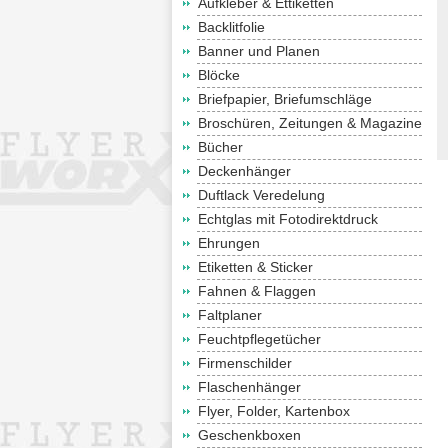
Aufkleber & Ettiketten
Backlitfolie
Banner und Planen
Blöcke
Briefpapier, Briefumschläge
Broschüren, Zeitungen & Magazine
Bücher
Deckenhänger
Duftlack Veredelung
Echtglas mit Fotodirektdruck
Ehrungen
Etiketten & Sticker
Fahnen & Flaggen
Faltplaner
Feuchtpflegetücher
Firmenschilder
Flaschenhänger
Flyer, Folder, Kartenbox
Geschenkboxen