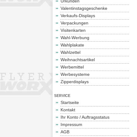
Urkunden
Valentinstagsgeschenke
Verkaufs-Displays
Verpackungen
Visitenkarten
Wahl-Werbung
Wahlplakate
Wahlzettel
Weihnachtsartikel
Werbemittel
Werbesysteme
Zipperdisplays
SERVICE
Startseite
Kontakt
Ihr Konto / Auftragsstatus
Impressum
AGB