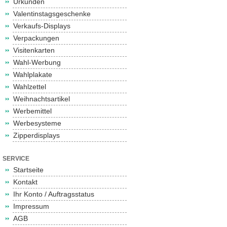
Urkunden
Valentinstagsgeschenke
Verkaufs-Displays
Verpackungen
Visitenkarten
Wahl-Werbung
Wahlplakate
Wahlzettel
Weihnachtsartikel
Werbemittel
Werbesysteme
Zipperdisplays
SERVICE
Startseite
Kontakt
Ihr Konto / Auftragsstatus
Impressum
AGB