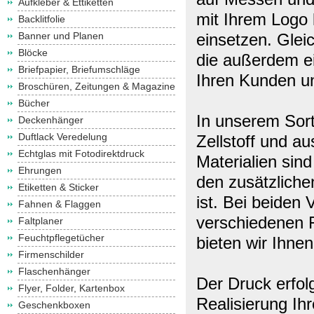
Aufkleber & Ettiketten
mit Ihrem Logo 
Backlitfolie
Banner und Planen
einsetzen. Glei
Blöcke
die außerdem ei
Briefpapier, Briefumschläge
Ihren Kunden u
Broschüren, Zeitungen & Magazine
Bücher
In unserem Sort
Deckenhänger
Duftlack Veredelung
Zellstoff und au
Echtglas mit Fotodirektdruck
Materialien sind
Ehrungen
den zusätzliche
Etiketten & Sticker
ist. Bei beiden
Fahnen & Flaggen
verschiedenen 
Faltplaner
Feuchtpflegetücher
bieten wir Ihne
Firmenschilder
Flaschenhänger
Der Druck erfolg
Flyer, Folder, Kartenbox
Realisierung Ih
Geschenkboxen