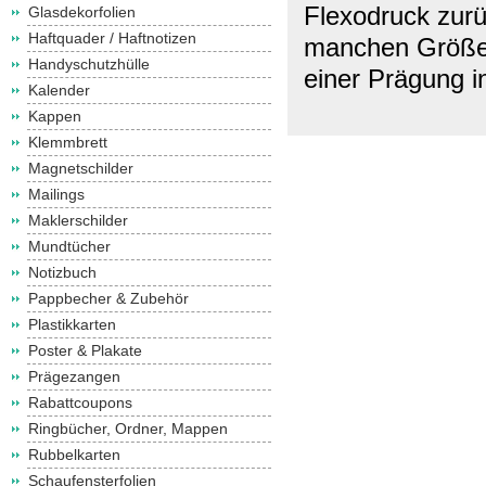
Flexodruck zurü
Glasdekorfolien
Haftquader / Haftnotizen
manchen Größen 
Handyschutzhülle
einer Prägung i
Kalender
Kappen
Klemmbrett
Magnetschilder
Mailings
Maklerschilder
Mundtücher
Notizbuch
Pappbecher & Zubehör
Plastikkarten
Poster & Plakate
Prägezangen
Rabattcoupons
Ringbücher, Ordner, Mappen
Rubbelkarten
Schaufensterfolien