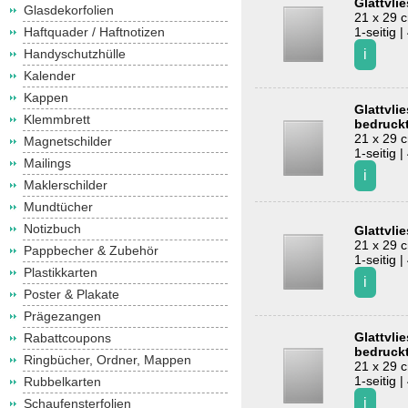
Glattvli
Glasdekorfolien
21 x 29 
Haftquader / Haftnotizen
1-seitig |
Handyschutzhülle
Kalender
Kappen
Glattvlie
Klemmbrett
bedruck
21 x 29 
Magnetschilder
1-seitig |
Mailings
Maklerschilder
Mundtücher
Notizbuch
Glattvli
21 x 29 
Pappbecher & Zubehör
1-seitig |
Plastikkarten
Poster & Plakate
Prägezangen
Glattvli
Rabattcoupons
bedruck
Ringbücher, Ordner, Mappen
21 x 29 
1-seitig |
Rubbelkarten
Schaufensterfolien