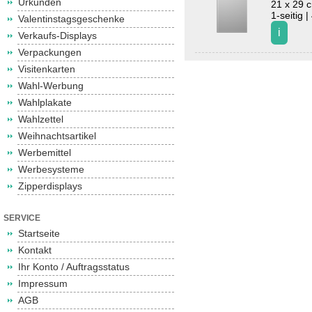
Urkunden
21 x 29 
1-seitig |
Valentinstagsgeschenke
Verkaufs-Displays
Verpackungen
Visitenkarten
Wahl-Werbung
Wahlplakate
Wahlzettel
Weihnachtsartikel
Werbemittel
Werbesysteme
Zipperdisplays
SERVICE
Startseite
Kontakt
Ihr Konto / Auftragsstatus
Impressum
AGB