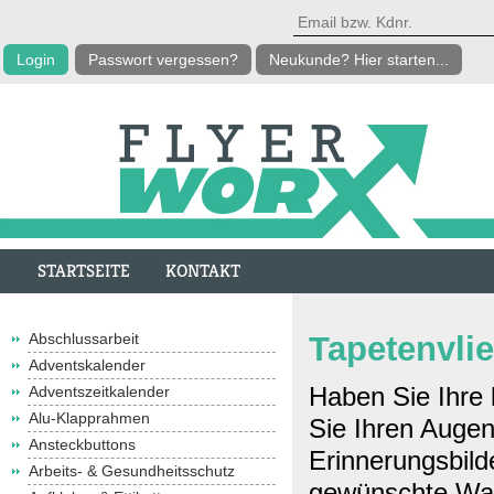
Passwort vergessen?
Neukunde? Hier starten...
STARTSEITE
KONTAKT
Abschlussarbeit
Tapetenvli
Adventskalender
Haben Sie Ihre 
Adventszeitkalender
Alu-Klapprahmen
Sie Ihren Augen
Ansteckbuttons
Erinnerungsbild
Arbeits- & Gesundheitsschutz
gewünschte Wan