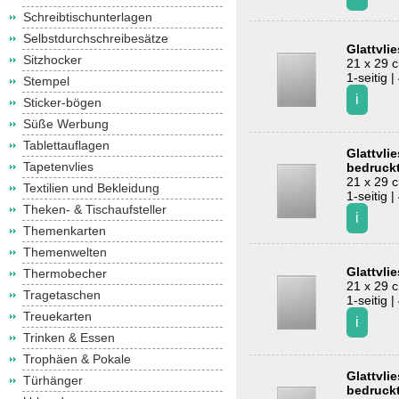
Schreibtischunterlagen
Selbstdurchschreibesätze
Glattvli
Sitzhocker
21 x 29 
1-seitig |
Stempel
Sticker-bögen
Süße Werbung
Tablettauflagen
Glattvli
Tapetenvlies
bedruck
21 x 29 
Textilien und Bekleidung
1-seitig |
Theken- & Tischaufsteller
Themenkarten
Themenwelten
Glattvli
Thermobecher
21 x 29 
Tragetaschen
1-seitig |
Treuekarten
Trinken & Essen
Trophäen & Pokale
Glattvli
Türhänger
bedruck