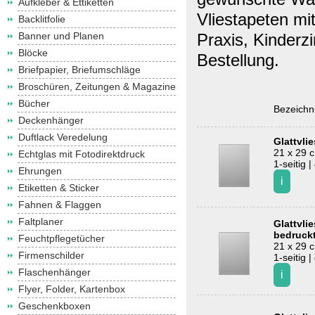
Aufkleber & Ettiketten
Vliestapeten mi
Backlitfolie
Banner und Planen
Praxis, Kinderz
Blöcke
Bestellung.
Briefpapier, Briefumschläge
Broschüren, Zeitungen & Magazine
Bücher
Bezeich
Deckenhänger
Duftlack Veredelung
Glattvli
21 x 29 
Echtglas mit Fotodirektdruck
1-seitig |
Ehrungen
Etiketten & Sticker
Fahnen & Flaggen
Faltplaner
Glattvlie
bedruck
Feuchtpflegetücher
21 x 29 
Firmenschilder
1-seitig |
Flaschenhänger
Flyer, Folder, Kartenbox
Geschenkboxen