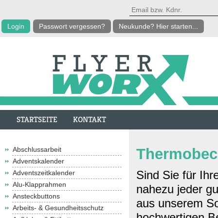
Passwort vergessen?
Neukunde? Hier starten...
STARTSEITE
KONTAKT
Abschlussarbeit
Thermobec
Adventskalender
Sind Sie für Ih
Adventszeitkalender
Alu-Klapprahmen
nahezu jeder g
Ansteckbuttons
aus unserem Sor
Arbeits- & Gesundheitsschutz
hochwertigen Be