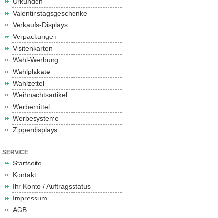
Urkunden
Valentinstagsgeschenke
Verkaufs-Displays
Verpackungen
Visitenkarten
Wahl-Werbung
Wahlplakate
Wahlzettel
Weihnachtsartikel
Werbemittel
Werbesysteme
Zipperdisplays
SERVICE
Startseite
Kontakt
Ihr Konto / Auftragsstatus
Impressum
AGB