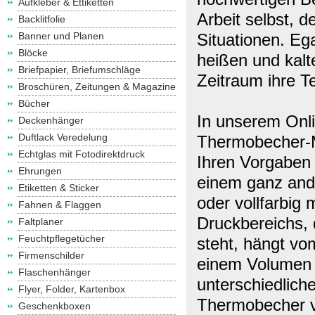
Aufkleber & Ettiketten
Arbeit selbst, d
Backlitfolie
Banner und Planen
Situationen. Eg
Blöcke
heißen und kalt
Briefpapier, Briefumschläge
Zeitraum ihre T
Broschüren, Zeitungen & Magazine
Bücher
In unserem Onli
Deckenhänger
Duftlack Veredelung
Thermobecher-M
Echtglas mit Fotodirektdruck
Ihren Vorgaben
Ehrungen
einem ganz ande
Etiketten & Sticker
oder vollfarbig
Fahnen & Flaggen
Druckbereichs, 
Faltplaner
Feuchtpflegetücher
steht, hängt vo
Firmenschilder
einem Volumen 
Flaschenhänger
unterschiedlic
Flyer, Folder, Kartenbox
Thermobecher v
Geschenkboxen