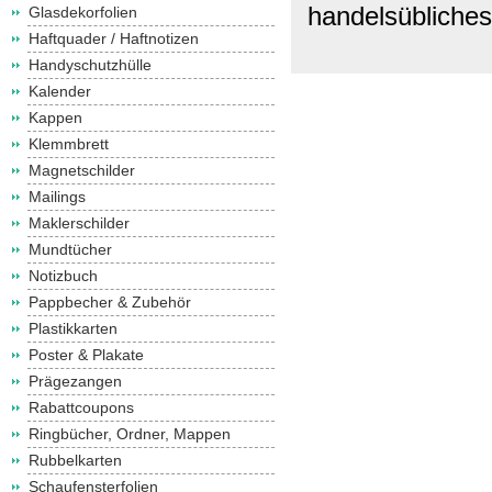
handelsübliches
Glasdekorfolien
Haftquader / Haftnotizen
Handyschutzhülle
Kalender
Kappen
Klemmbrett
Magnetschilder
Mailings
Maklerschilder
Mundtücher
Notizbuch
Pappbecher & Zubehör
Plastikkarten
Poster & Plakate
Prägezangen
Rabattcoupons
Ringbücher, Ordner, Mappen
Rubbelkarten
Schaufensterfolien